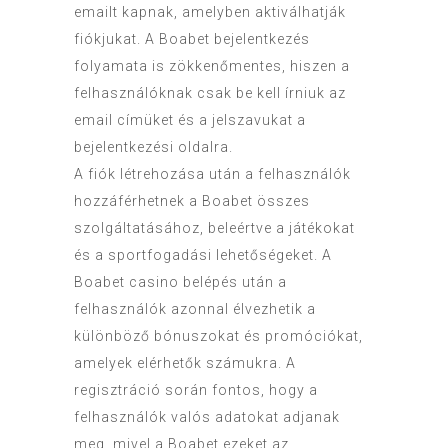
emailt kapnak, amelyben aktiválhatják
fiókjukat. A Boabet bejelentkezés
folyamata is zökkenőmentes, hiszen a
felhasználóknak csak be kell írniuk az
email címüket és a jelszavukat a
bejelentkezési oldalra.
A fiók létrehozása után a felhasználók
hozzáférhetnek a Boabet összes
szolgáltatásához, beleértve a játékokat
és a sportfogadási lehetőségeket. A
Boabet casino belépés után a
felhasználók azonnal élvezhetik a
különböző bónuszokat és promóciókat,
amelyek elérhetők számukra. A
regisztráció során fontos, hogy a
felhasználók valós adatokat adjanak
meg, mivel a Boabet ezeket az