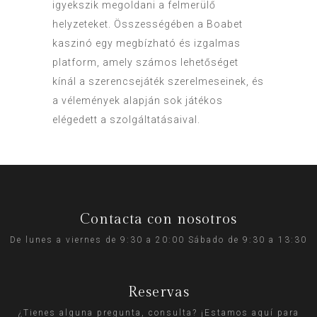
igyekszik megoldani a felmerülő
helyzeteket. Összességében a Boabet
kaszinó egy megbízható és izgalmas
platform, amely számos lehetőséget
kínál a szerencsejáték szerelmeseinek, és
a vélemények alapján sok játékos
elégedett a szolgáltatásaival.
Contacta con nosotros
De lunes a viernes de 9:30 a 20:00 Sábado de 9:30 a 13:30
Reservas
¿Tienes alguna pregunta, consulta? ¡Estamos aquí para