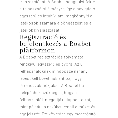
tranzakciókat. A Boabet hangsúlyt fektet
a felhasználói élményre, így a navigáció
egyszerű és intuitív, ami megkönnyíti a
játékosok számára a böngészést és a
játékok kiválasztását.
Regisztráció és
bejelentkezés a Boabet
platformon
A Boabet regisztrációs folyamata
rendkívül egyszerű és gyors. Az új
felhasználóknak mindössze néhány
lépést kell követniük ahhoz, hogy
létrehozzák fiókjukat. A Boabet hu
belépéshez szükséges, hogy a
felhasználók megadják alapadataikat,
mint például a nevüket, email címüket és
egy jelszót. Ezt követően egy megerősítő