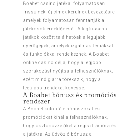
Boabet casino játékai folyamatosan
frissülnek, új címek kerülnek bevezetésre,
amelyek folyamatosan fenntartják a
játékosok érdeklődését. A legfrissebb
játékok között találhatóak a legújabb
nyerőgépek, amelyek izgalmas témákkal
és funkciókkal rendelkeznek. A Boabet
online casino célja, hogy a legjobb
szórakozást nyújtsa a felhasználóknak,
ezért mindig arra törekszik, hogy a
legújabb trendeket kövesse.
A Boabet bónusz és promóciós
rendszer
A Boabet különféle bónuszokat és
promóciókat kínál a felhasználóknak,
hogy ösztönözze őket a regisztrációra és
a játékra. Az üdvözlő bónusz a