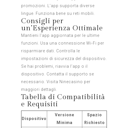
promozioni. L’app supporta diverse
lingue. Funziona bene su reti mobili.
Consigli per
un’Esperienza Ottimale
Mantieni l’app aggiornata per le ultime
funzioni. Usa una connessione Wi-Fi per
risparmiare dati. Controlla le
impostazioni di sicurezza del dispositivo.
Se hai problemi, riavvia l’app o il
dispositivo. Contatta il supporto se
necessario. Visita
Ninecasino
per
maggiori dettagli.
Tabella di Compatibilità
e Requisiti
Versione
Spazio
Dispositivo
Minima
Richiesto