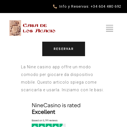
Info y Reservas: +34 604 480 692
RESERVAR
La Nine casino app offre un modo
comodo per giocare da dispositivo
mobile. Questo articolo spiega come
scaricarla e usarla. Iniziamo con le basi.